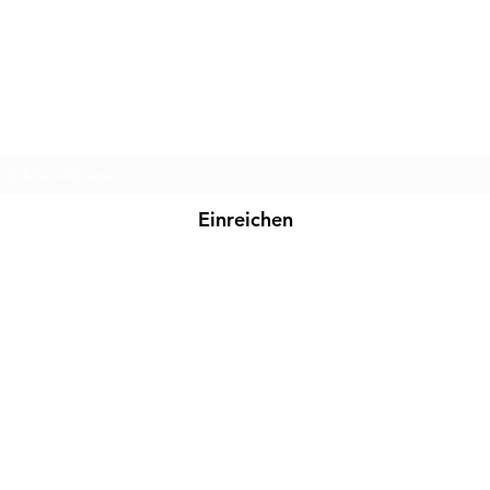
Abo-Formular
Einreichen
+43676848267245
©2021
www.holzenplotz.at
. Erstellt mit Wix.com